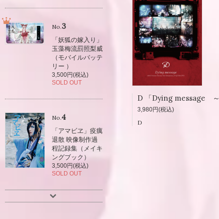
3
No.
「妖狐の嫁入り」
玉藻梅流罰照梨威
（モバイルバッテ
リー ）
3,500円(税込)
SOLD OUT
3,980円(税込)
4
No.
D
「アマビヱ」疫癘
退散 映像制作過
程記録集（メイキ
ングブック）
3,500円(税込)
SOLD OUT