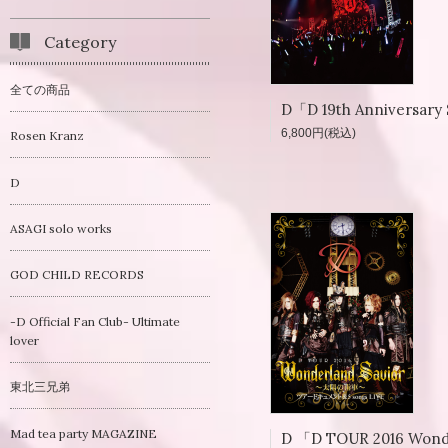
Category
全ての商品
6,800円(税込)
Rosen Kranz
D
ASAGI solo works
GOD CHILD RECORDS
-D Official Fan Club- Ultimate
lover
東北三兄弟
Mad tea party MAGAZINE