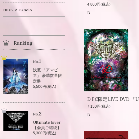
4,800円(税込)
HIDE-ZOU solo
D
Ranking
1
No.
浅葱 「アマビ
ヱ」 豪華数量限
定盤
5,500円(税込)
7,150円(税込)
2
No.
D
Ultimate lover
【会員ご継続】
5,300円(税込)