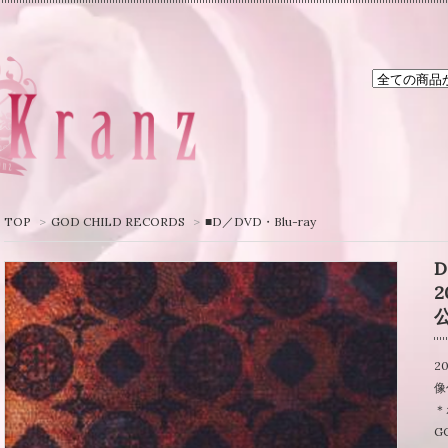
TOP
>
GOD CHILD RECORDS
>
■D／DVD・Blu-ray
D
2
2
像
＊
G