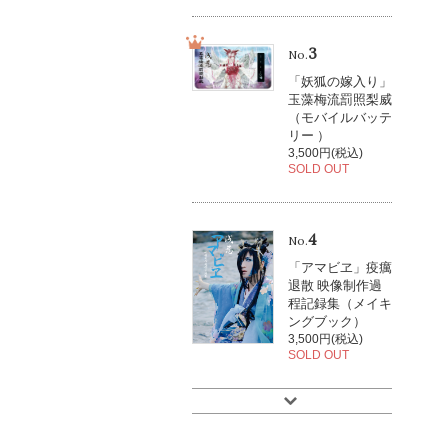
3
No.
「妖狐の嫁入り」
玉藻梅流罰照梨威
（モバイルバッテ
リー ）
3,500円(税込)
SOLD OUT
4
No.
「アマビヱ」疫癘
退散 映像制作過
程記録集（メイキ
ングブック）
3,500円(税込)
SOLD OUT