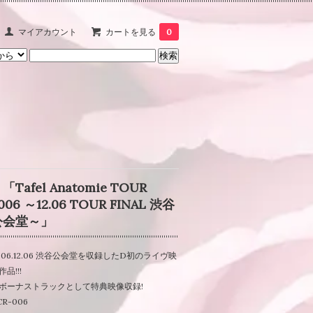
マイアカウント
カートを見る
0
 「Tafel Anatomie TOUR
006 ～12.06 TOUR FINAL 渋谷
公会堂～」
006.12.06 渋谷公会堂を収録したD初のライヴ映
作品!!!
ボーナストラックとして特典映像収録!
CR-006