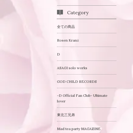
Category
全ての商品
Rosen Kranz
D
ASAGI solo works
GOD CHILD RECORDS
-D Official Fan Club- Ultimate
lover
東北三兄弟
Mad tea party MAGAZINE