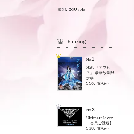
HIDE-ZOU solo
Ranking
1
No.
浅葱 「アマビ
ヱ」 豪華数量限
定盤
5,500円(税込)
2
No.
Ultimate lover
【会員ご継続】
5,300円(税込)