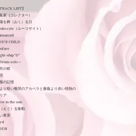
TRACK LIST】
集家（コレクター）
陽を葬（おく）る日
eukocyte（ルーコサイト）
umanoid
OD'S CHILD
nfare
ght-ship“D”
Drum solo～
月の棺
惑
薇の記憶
より暗い慟哭のアカペラと薔薇より赤い情熱の
リア
ow in the sun
（えぐ）る衝動
い果実
rd
DEN