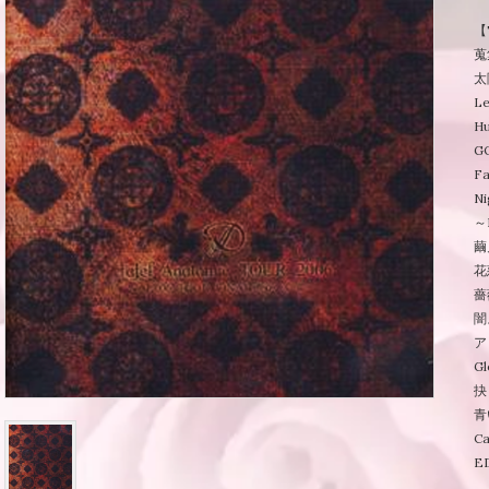
【
蒐
太
L
H
G
Fa
Ni
～
繭
花
薔
闇
ア
Gl
抉
青
Ca
E