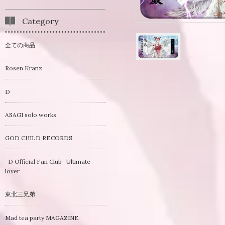
Category
全ての商品
Rosen Kranz
D
ASAGI solo works
GOD CHILD RECORDS
-D Official Fan Club- Ultimate
lover
東北三兄弟
Mad tea party MAGAZINE