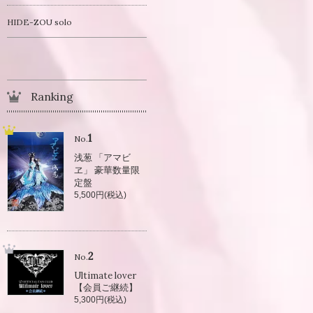
HIDE-ZOU solo
Ranking
1
No.
浅葱 「アマビ
ヱ」 豪華数量限
定盤
5,500円(税込)
2
No.
Ultimate lover
【会員ご継続】
5,300円(税込)