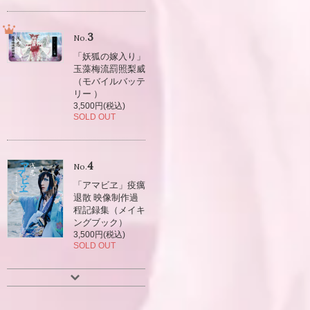
3
No.
「妖狐の嫁入り」
玉藻梅流罰照梨威
（モバイルバッテ
リー ）
3,500円(税込)
SOLD OUT
4
No.
「アマビヱ」疫癘
退散 映像制作過
程記録集（メイキ
ングブック）
3,500円(税込)
SOLD OUT