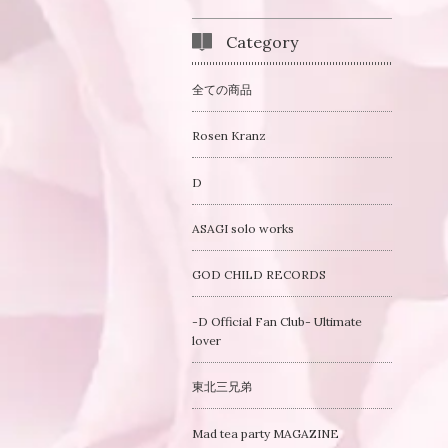
Category
全ての商品
Rosen Kranz
D
ASAGI solo works
GOD CHILD RECORDS
-D Official Fan Club- Ultimate
lover
東北三兄弟
Mad tea party MAGAZINE