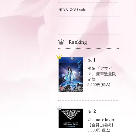
HIDE-ZOU solo
Ranking
1
No.
浅葱 「アマビ
ヱ」 豪華数量限
定盤
5,500円(税込)
2
No.
Ultimate lover
【会員ご継続】
5,300円(税込)