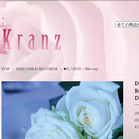
TOP
>
GOD CHILD RECORDS
>
■D／DVD・Blu-ray
D
R
20
G
FC