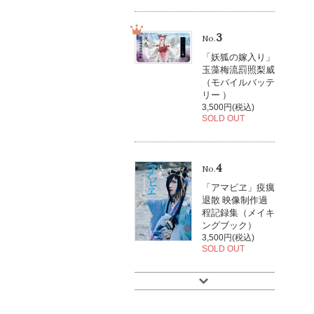
3
No.
「妖狐の嫁入り」
玉藻梅流罰照梨威
（モバイルバッテ
リー ）
3,500円(税込)
SOLD OUT
4
No.
「アマビヱ」疫癘
退散 映像制作過
程記録集（メイキ
ングブック）
3,500円(税込)
SOLD OUT