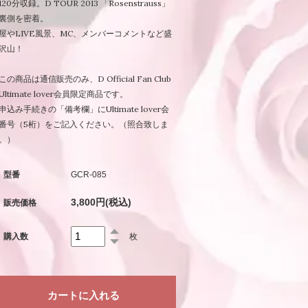
120分収録。D TOUR 2013 「Rosenstrauss」
裏側を密着。
屋やLIVE風景、MC、メンバーコメントなど盛
沢山！
この商品は通信販売のみ、D Official Fan Club
Ultimate lover会員限定商品です。
申込み手続きの「備考欄」にUltimate lover会
番号（5桁）をご記入ください。（照合致しま
。）
型番
GCR-085
3,800円(税込)
販売価格
購入数
枚