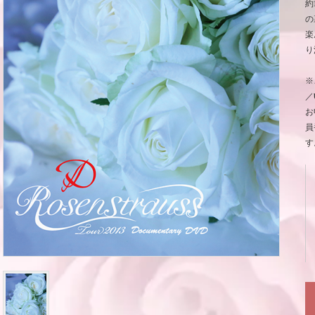
約
の
楽
り
※
／
お
員
す