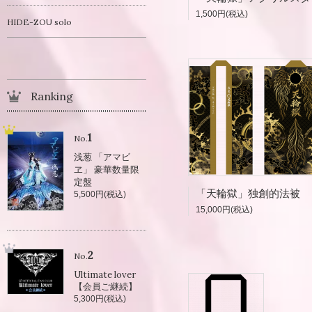
1,500円(税込)
HIDE-ZOU solo
Ranking
1
No.
浅葱 「アマビ
ヱ」 豪華数量限
定盤
「天輪獄」独創的法被
5,500円(税込)
15,000円(税込)
2
No.
Ultimate lover
【会員ご継続】
5,300円(税込)