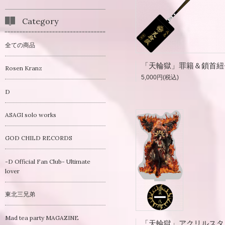
Category
全ての商品
Rosen Kranz
5,000円(税込)
D
ASAGI solo works
GOD CHILD RECORDS
-D Official Fan Club- Ultimate
lover
東北三兄弟
Mad tea party MAGAZINE