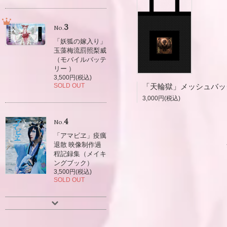
3
No.
「妖狐の嫁入り」
玉藻梅流罰照梨威
（モバイルバッテ
リー ）
3,500円(税込)
「天輪獄」メッシュバッ
SOLD OUT
3,000円(税込)
4
No.
「アマビヱ」疫癘
退散 映像制作過
程記録集（メイキ
ングブック）
3,500円(税込)
SOLD OUT