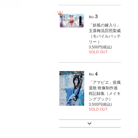
3
No.
「妖狐の嫁入り」
玉藻梅流罰照梨威
（モバイルバッテ
リー ）
3,500円(税込)
SOLD OUT
4
No.
「アマビヱ」疫癘
退散 映像制作過
程記録集（メイキ
ングブック）
3,500円(税込)
SOLD OUT