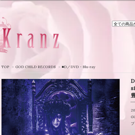
TOP
>
GOD CHILD RECORDS
>
■D／DVD・Blu-ray
D
s
豊
20
GO
ブ