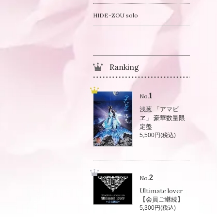
HIDE-ZOU solo
Ranking
1
No.
浅葱 「アマビ
ヱ」 豪華数量限
定盤
5,500円(税込)
2
No.
Ultimate lover
【会員ご継続】
5,300円(税込)