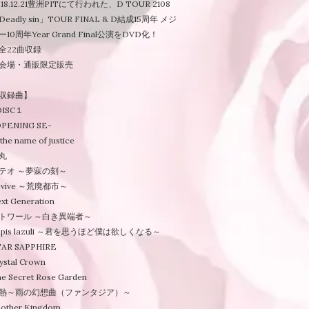
018.12.21豊洲PITにて行われた、D TOUR 2108
Deadly sin」TOUR FINAL & D結成15周年 メジ
ー10周年Year Grand Final公演をDVD化！
全22曲収録
会場・通販限定販売
収録曲】
DISC１
OPENING SE-
 the name of justice
丸
テオ ～夢寐の刻～
evive ～荒廃都市～
xt Generation
トワール ～白き異端者～
apis lazuli ～君を思うほど僕は欲しくなる～
TAR SAPPHIRE
ystal Crown
e Secret Rose Garden
熱～雨の幻想曲（ファンタジア）～
other Kingdom