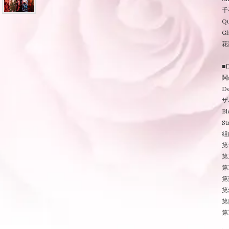
千
Q
Gh
花
■
鬨
De
ザ
Bl
St
組
第
第
第
第
第
第
第