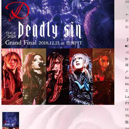
2
「
ャ
※
※
【
■
-
In
弾
メ
R
Ne
エ
L
S
Cr
Th
微
An