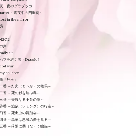
夜一夜のダラブッカ
uartet ～真夜中の四重奏～
ost in the mirror
惑
DISC２
の声
adly sin
ハブを継ぐ者（Dr.solo）
ood war
ray children
曲「狂王」
一番 ～灯火（とうか）の雄馬～
二番 ～死の影を運ぶ鳥～
三番 ～美醜なる不死の獣～
夢番 ～旅鼠（レミング）の行進～
幻番 ～死出虫の舞踏会～
四番 ～黒羊は忠誠の夢を見る～
五番 ～落陽に哭（な）く蝙蝠～