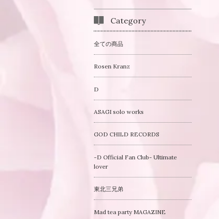
Category
全ての商品
Rosen Kranz
D
ASAGI solo works
GOD CHILD RECORDS
-D Official Fan Club- Ultimate
lover
東北三兄弟
Mad tea party MAGAZINE