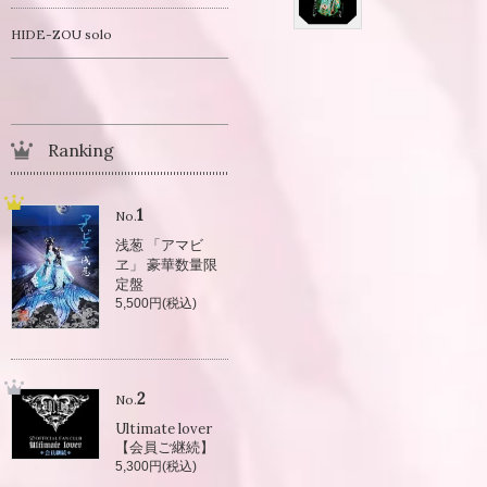
HIDE-ZOU solo
Ranking
1
No.
浅葱 「アマビ
ヱ」 豪華数量限
定盤
5,500円(税込)
2
No.
Ultimate lover
【会員ご継続】
5,300円(税込)