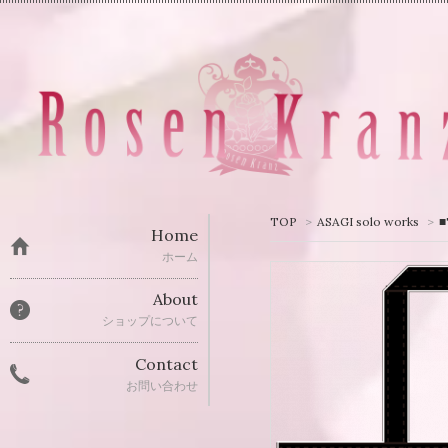
TOP
>
ASAGI solo works
>
Home
ホーム
About
ショップについて
Contact
お問い合わせ