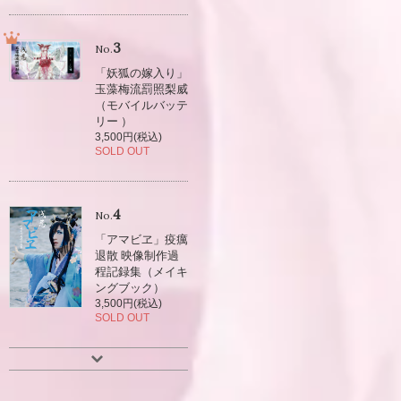
3
No.
「妖狐の嫁入り」
玉藻梅流罰照梨威
（モバイルバッテ
リー ）
3,500円(税込)
SOLD OUT
4
No.
「アマビヱ」疫癘
退散 映像制作過
程記録集（メイキ
ングブック）
3,500円(税込)
SOLD OUT