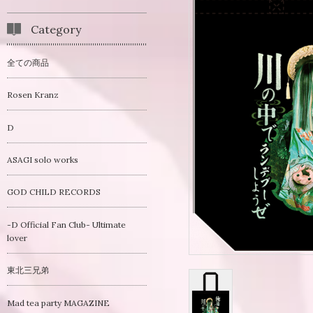
Category
全ての商品
Rosen Kranz
D
ASAGI solo works
GOD CHILD RECORDS
-D Official Fan Club- Ultimate
lover
東北三兄弟
Mad tea party MAGAZINE