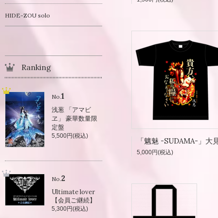
HIDE-ZOU solo
Ranking
1
No.
浅葱 「アマビ
ヱ」 豪華数量限
定盤
5,500円(税込)
5,000円(税込)
2
No.
Ultimate lover
【会員ご継続】
5,300円(税込)