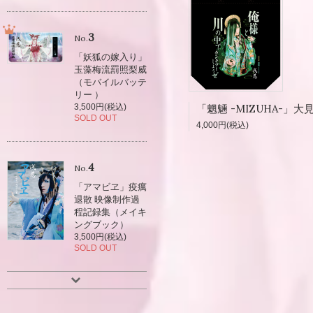
3
No.
「妖狐の嫁入り」
玉藻梅流罰照梨威
（モバイルバッテ
リー ）
3,500円(税込)
SOLD OUT
4,000円(税込)
4
No.
「アマビヱ」疫癘
退散 映像制作過
程記録集（メイキ
ングブック）
3,500円(税込)
SOLD OUT