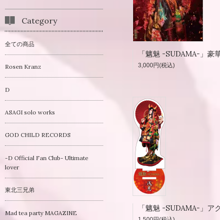
Category
全ての商品
3,000円(税込)
Rosen Kranz
D
ASAGI solo works
GOD CHILD RECORDS
-D Official Fan Club- Ultimate
lover
東北三兄弟
Mad tea party MAGAZINE
1,500円(税込)