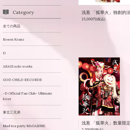
Category
浅葱 「狐華火」独創的
15,000円(税込)
全ての商品
Rosen Kranz
D
ASAGI solo works
GOD CHILD RECORDS
-D Official Fan Club- Ultimate
lover
東北三兄弟
Mad tea party MAGAZINE
2,200円(税込)