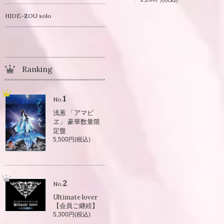
HIDE-ZOU solo
Ranking
1
No.
浅葱 「アマビ
ヱ」 豪華数量限
定盤
5,500円(税込)
2
No.
Ultimate lover
【会員ご継続】
5,300円(税込)