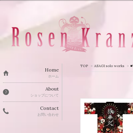
TOP
>
ASAGI solo works
>
Home
ホーム
About
ショップについて
Contact
お問い合わせ