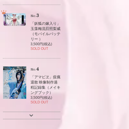
3
No.
「妖狐の嫁入り」
玉藻梅流罰照梨威
（モバイルバッテ
リー ）
3,500円(税込)
SOLD OUT
4
No.
「アマビヱ」疫癘
退散 映像制作過
程記録集（メイキ
ングブック）
3,500円(税込)
SOLD OUT