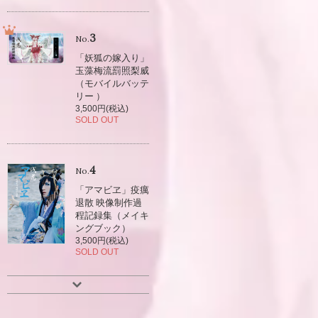
3
No.
「妖狐の嫁入り」
玉藻梅流罰照梨威
（モバイルバッテ
リー ）
3,500円(税込)
SOLD OUT
4
No.
「アマビヱ」疫癘
退散 映像制作過
程記録集（メイキ
ングブック）
3,500円(税込)
SOLD OUT