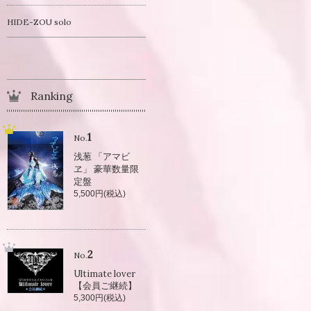
HIDE-ZOU solo
Ranking
1
No.
浅葱 「アマビ
ヱ」 豪華数量限
定盤
5,500円(税込)
2
No.
Ultimate lover
【会員ご継続】
5,300円(税込)