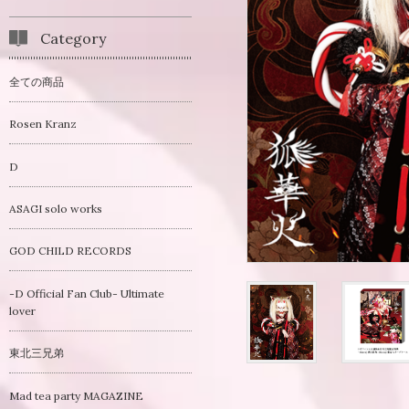
Category
全ての商品
Rosen Kranz
D
ASAGI solo works
GOD CHILD RECORDS
-D Official Fan Club- Ultimate
lover
東北三兄弟
Mad tea party MAGAZINE