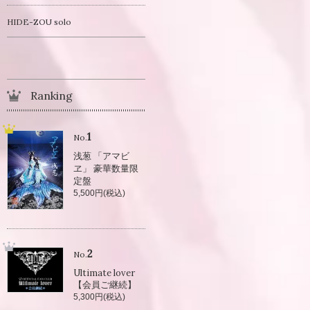
HIDE-ZOU solo
Ranking
1
No.
浅葱 「アマビ
ヱ」 豪華数量限
定盤
5,500円(税込)
2
No.
Ultimate lover
【会員ご継続】
5,300円(税込)