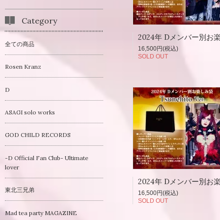
Category
全ての商品
16,500円(税込)
SOLD OUT
Rosen Kranz
D
ASAGI solo works
GOD CHILD RECORDS
-D Official Fan Club- Ultimate
lover
東北三兄弟
16,500円(税込)
SOLD OUT
Mad tea party MAGAZINE