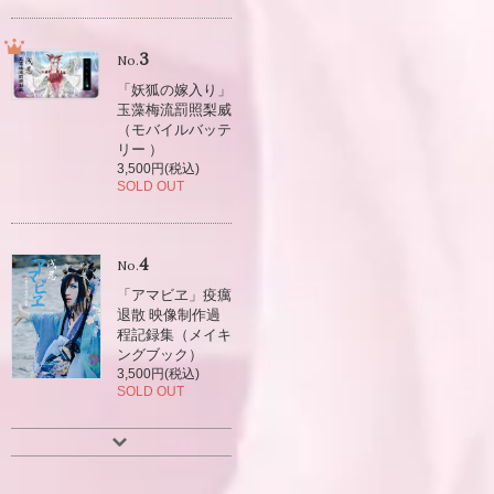
3
No.
「妖狐の嫁入り」
玉藻梅流罰照梨威
（モバイルバッテ
リー ）
3,500円(税込)
SOLD OUT
4
No.
「アマビヱ」疫癘
退散 映像制作過
程記録集（メイキ
ングブック）
3,500円(税込)
SOLD OUT