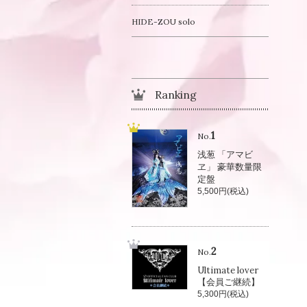
HIDE-ZOU solo
Ranking
1
No.
浅葱 「アマビ
ヱ」 豪華数量限
定盤
5,500円(税込)
2
No.
Ultimate lover
【会員ご継続】
5,300円(税込)