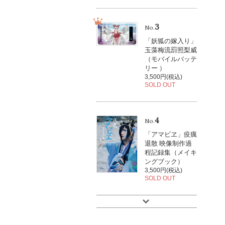
3
No.
「妖狐の嫁入り」
玉藻梅流罰照梨威
（モバイルバッテ
リー ）
3,500円(税込)
SOLD OUT
4
No.
「アマビヱ」疫癘
退散 映像制作過
程記録集（メイキ
ングブック）
3,500円(税込)
SOLD OUT