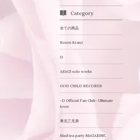
Category
全ての商品
Rosen Kranz
D
ASAGI solo works
GOD CHILD RECORDS
-D Official Fan Club- Ultimate
lover
東北三兄弟
Mad tea party MAGAZINE