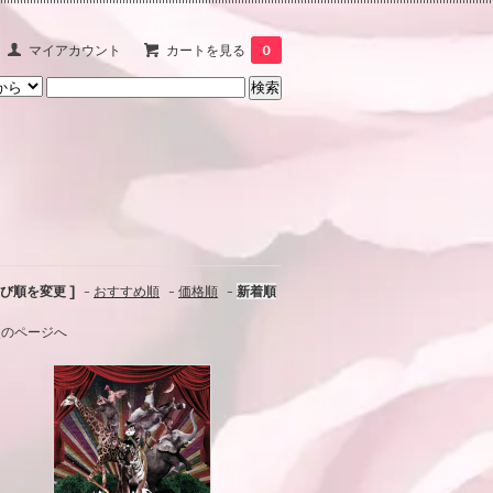
マイアカウント
カートを見る
0
並び順を変更 ]
-
おすすめ順
-
価格順
-
新着順
次のページへ