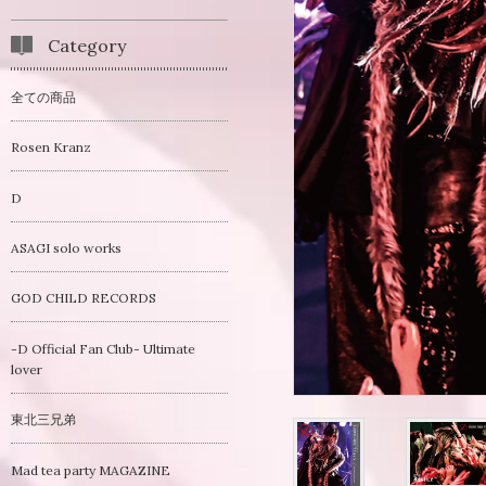
Category
全ての商品
Rosen Kranz
D
ASAGI solo works
GOD CHILD RECORDS
-D Official Fan Club- Ultimate
lover
東北三兄弟
Mad tea party MAGAZINE