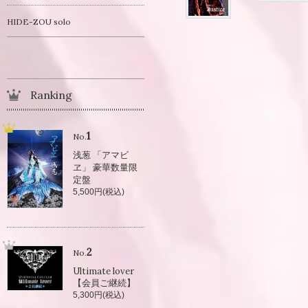
HIDE-ZOU solo
Ranking
1
No.
浅葱 「アマビ
ヱ」 豪華数量限
定盤
5,500円(税込)
2
No.
Ultimate lover
【会員ご継続】
5,300円(税込)