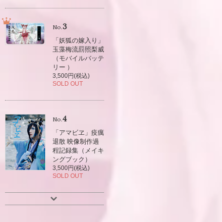
3
No.
「妖狐の嫁入り」
玉藻梅流罰照梨威
（モバイルバッテ
リー ）
3,500円(税込)
SOLD OUT
4
No.
「アマビヱ」疫癘
退散 映像制作過
程記録集（メイキ
ングブック）
3,500円(税込)
SOLD OUT