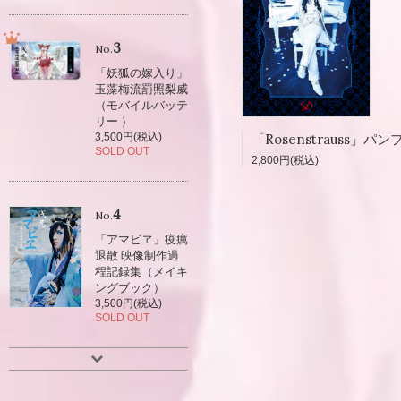
3
No.
「妖狐の嫁入り」
玉藻梅流罰照梨威
（モバイルバッテ
リー ）
3,500円(税込)
SOLD OUT
2,800円(税込)
4
No.
「アマビヱ」疫癘
退散 映像制作過
程記録集（メイキ
ングブック）
3,500円(税込)
SOLD OUT