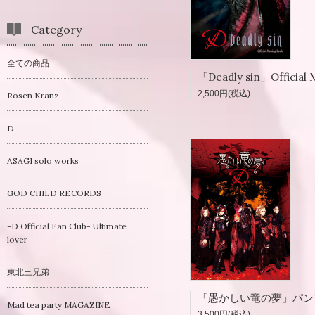
Category
全ての商品
2,500円(税込)
Rosen Kranz
D
ASAGI solo works
GOD CHILD RECORDS
-D Official Fan Club- Ultimate
lover
東北三兄弟
Mad tea party MAGAZINE
3,500円(税込)