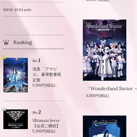
HIDE-ZOU solo
Ranking
1
No.
浅葱 「アマビ
ヱ」 豪華数量限
定盤
5,500円(税込)
3,000円(税込)
2
No.
Ultimate lover
【会員ご継続】
5,300円(税込)