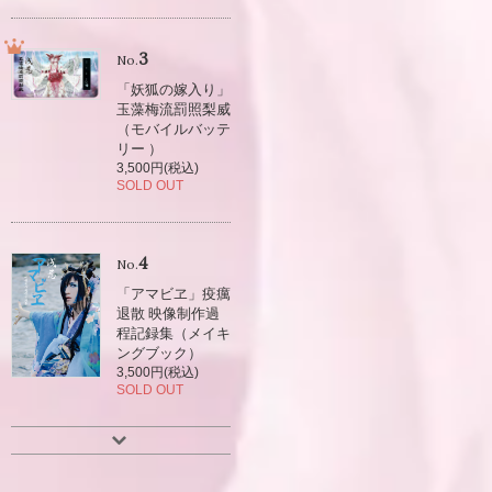
3
No.
「妖狐の嫁入り」
玉藻梅流罰照梨威
（モバイルバッテ
リー ）
3,500円(税込)
SOLD OUT
4
No.
「アマビヱ」疫癘
退散 映像制作過
程記録集（メイキ
ングブック）
3,500円(税込)
SOLD OUT