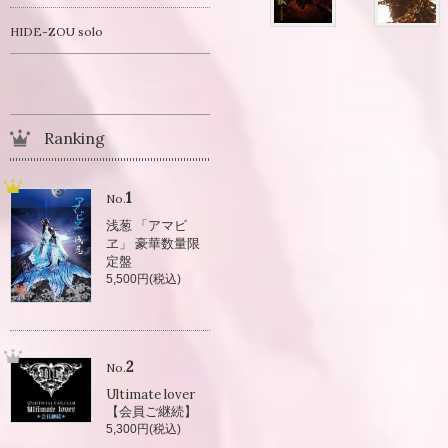
HIDE-ZOU solo
Ranking
1
No.
浅葱 「アマビ
ヱ」 豪華数量限
定盤
5,500円(税込)
2
No.
Ultimate lover
【会員ご継続】
5,300円(税込)