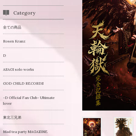
Category
全ての商品
Rosen Kranz
D
ASAGI solo works
GOD CHILD RECORDS
-D Official Fan Club- Ultimate
lover
東北三兄弟
Mad tea party MAGAZINE