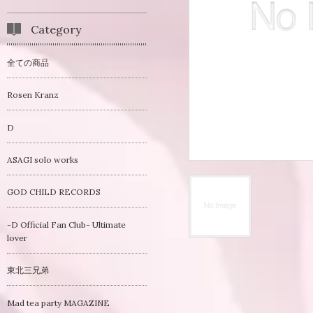
Category
全ての商品
Rosen Kranz
D
ASAGI solo works
GOD CHILD RECORDS
-D Official Fan Club- Ultimate
lover
東北三兄弟
Mad tea party MAGAZINE