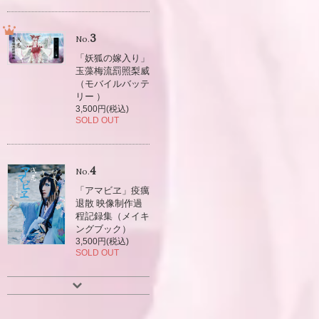
3
No.
「妖狐の嫁入り」
玉藻梅流罰照梨威
（モバイルバッテ
リー ）
3,500円(税込)
SOLD OUT
4
No.
「アマビヱ」疫癘
退散 映像制作過
程記録集（メイキ
ングブック）
3,500円(税込)
SOLD OUT