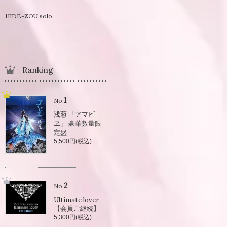
HIDE-ZOU solo
Ranking
1
No.
浅葱 「アマビ
ヱ」 豪華数量限
定盤
5,500円(税込)
2
No.
Ultimate lover
【会員ご継続】
5,300円(税込)