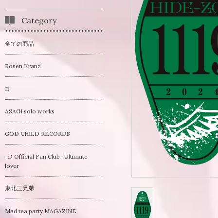
Category
全ての商品
Rosen Kranz
D
ASAGI solo works
GOD CHILD RECORDS
-D Official Fan Club- Ultimate
lover
東北三兄弟
Mad tea party MAGAZINE