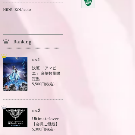
HIDE-ZOU solo
Ranking
1
No.
浅葱 「アマビ
ヱ」 豪華数量限
定盤
5,500円(税込)
2
No.
Ultimate lover
【会員ご継続】
5,300円(税込)