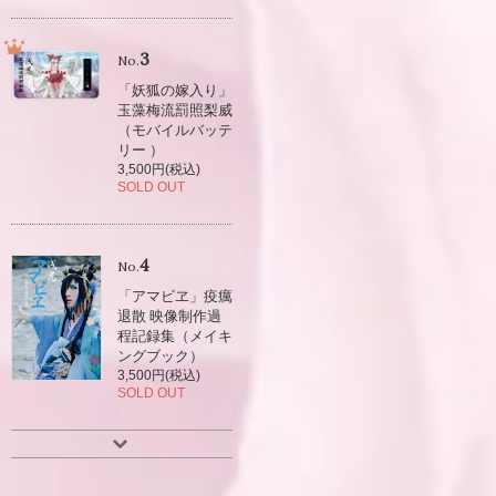
3
No.
「妖狐の嫁入り」
玉藻梅流罰照梨威
（モバイルバッテ
リー ）
3,500円(税込)
SOLD OUT
4
No.
「アマビヱ」疫癘
退散 映像制作過
程記録集（メイキ
ングブック）
3,500円(税込)
SOLD OUT