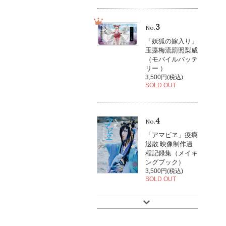
3
No.
「妖狐の嫁入り」
玉藻梅流罰照梨威
（モバイルバッテ
リー ）
3,500円(税込)
SOLD OUT
4
No.
「アマビヱ」疫癘
退散 映像制作過
程記録集（メイキ
ングブック）
3,500円(税込)
SOLD OUT