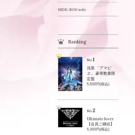
HIDE-ZOU solo
Ranking
1
No.
浅葱 「アマビ
ヱ」 豪華数量限
定盤
5,500円(税込)
2
No.
Ultimate lover
【会員ご継続】
5,300円(税込)