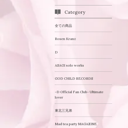
Category
全ての商品
Rosen Kranz
D
ASAGI solo works
GOD CHILD RECORDS
-D Official Fan Club- Ultimate
lover
東北三兄弟
Mad tea party MAGAZINE