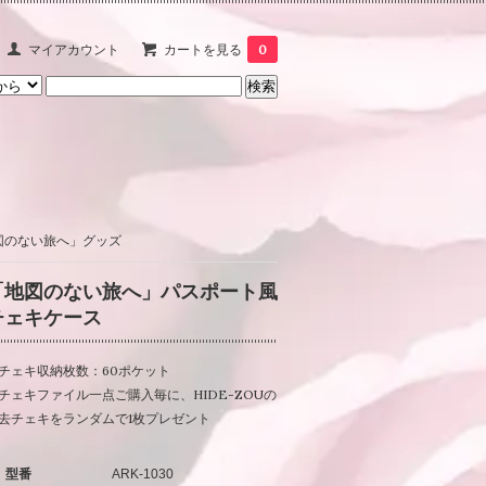
マイアカウント
カートを見る
0
VE「地図のない旅へ」グッズ
「地図のない旅へ」パスポート風
チェキケース
チェキ収納枚数：60ポケット
チェキファイル一点ご購入毎に、HIDE-ZOUの
去チェキをランダムで1枚プレゼント
型番
ARK-1030