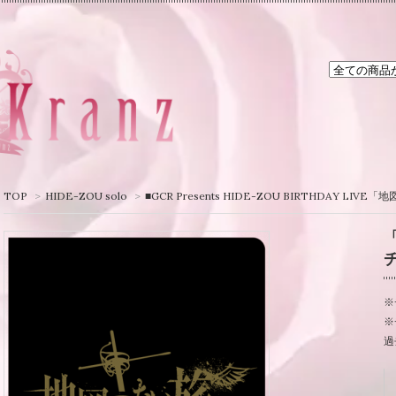
TOP
>
HIDE-ZOU solo
>
■GCR Presents HIDE-ZOU BIRTHDAY LI
※
※
過