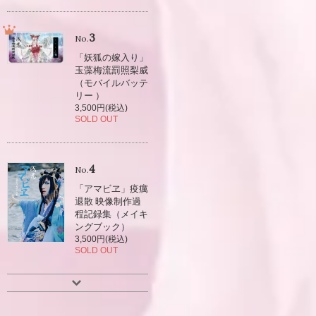
3
No.
「妖狐の嫁入り」
玉藻梅流罰照梨威
（モバイルバッテ
リー ）
3,500円(税込)
SOLD OUT
4
No.
「アマビヱ」疫癘
退散 映像制作過
程記録集（メイキ
ングブック）
3,500円(税込)
SOLD OUT