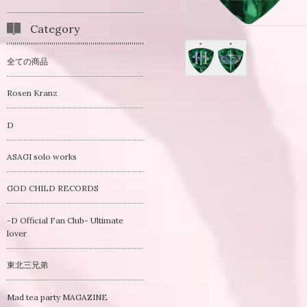
Category
全ての商品
Rosen Kranz
D
ASAGI solo works
GOD CHILD RECORDS
-D Official Fan Club- Ultimate
lover
東北三兄弟
Mad tea party MAGAZINE