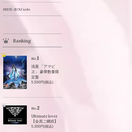
HIDE-ZOU solo
Ranking
1
No.
浅葱 「アマビ
ヱ」 豪華数量限
定盤
5,500円(税込)
2
No.
Ultimate lover
【会員ご継続】
5,300円(税込)