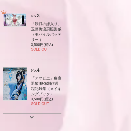
3
No.
「妖狐の嫁入り」
玉藻梅流罰照梨威
（モバイルバッテ
リー ）
3,500円(税込)
SOLD OUT
4
No.
「アマビヱ」疫癘
退散 映像制作過
程記録集（メイキ
ングブック）
3,500円(税込)
SOLD OUT