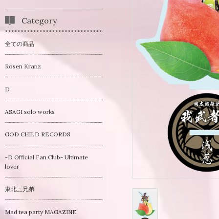
Category
全ての商品
Rosen Kranz
D
ASAGI solo works
GOD CHILD RECORDS
-D Official Fan Club- Ultimate
lover
東北三兄弟
Mad tea party MAGAZINE