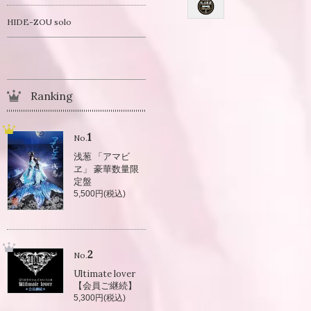
HIDE-ZOU solo
Ranking
1
No.
浅葱 「アマビ
ヱ」 豪華数量限
定盤
5,500円(税込)
2
No.
Ultimate lover
【会員ご継続】
5,300円(税込)