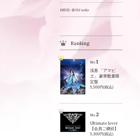
HIDE-ZOU solo
Ranking
1
No.
浅葱 「アマビ
ヱ」 豪華数量限
定盤
5,500円(税込)
2
No.
Ultimate lover
【会員ご継続】
5,300円(税込)