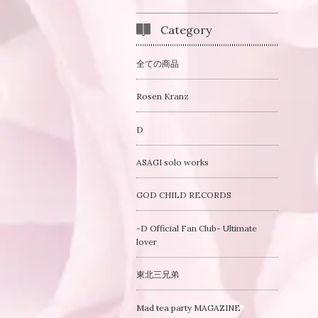
Category
全ての商品
Rosen Kranz
D
ASAGI solo works
GOD CHILD RECORDS
-D Official Fan Club- Ultimate
lover
東北三兄弟
Mad tea party MAGAZINE