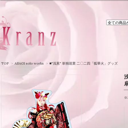
TOP
>
ASAGI solo works
>
■"浅葱" 単独巡業 二〇二四「狐華火」グッズ
※