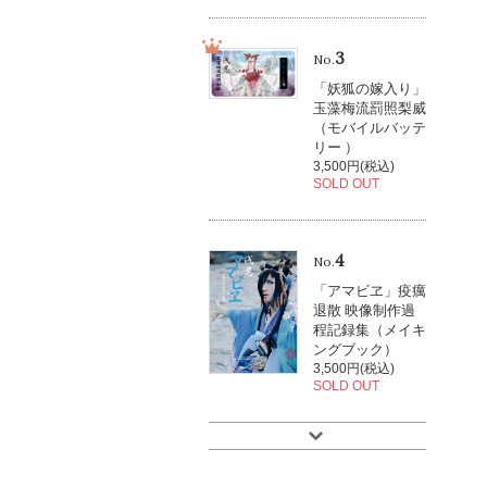
3
No.
「妖狐の嫁入り」
玉藻梅流罰照梨威
（モバイルバッテ
リー ）
3,500円(税込)
SOLD OUT
4
No.
「アマビヱ」疫癘
退散 映像制作過
程記録集（メイキ
ングブック）
3,500円(税込)
SOLD OUT