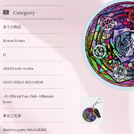
Category
全ての商品
Rosen Kranz
D
ASAGI solo works
GOD CHILD RECORDS
-D Official Fan Club- Ultimate
lover
東北三兄弟
Mad tea party MAGAZINE