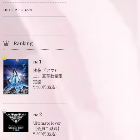
HIDE-ZOU solo
Ranking
1
No.
浅葱 「アマビ
ヱ」 豪華数量限
定盤
5,500円(税込)
2
No.
Ultimate lover
【会員ご継続】
5,300円(税込)