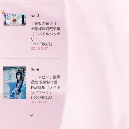
3
No.
「妖狐の嫁入り」
玉藻梅流罰照梨威
（モバイルバッテ
リー ）
3,500円(税込)
SOLD OUT
4
No.
「アマビヱ」疫癘
退散 映像制作過
程記録集（メイキ
ングブック）
3,500円(税込)
SOLD OUT