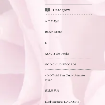
Category
全ての商品
Rosen Kranz
D
ASAGI solo works
GOD CHILD RECORDS
-D Official Fan Club- Ultimate
lover
東北三兄弟
Mad tea party MAGAZINE