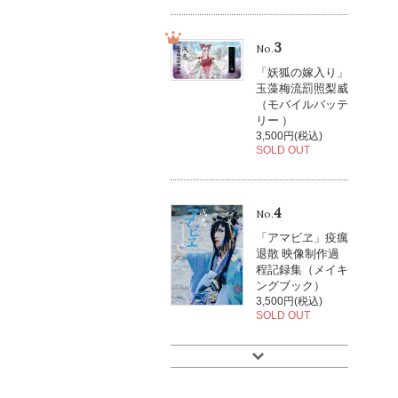
3
No.
「妖狐の嫁入り」
玉藻梅流罰照梨威
（モバイルバッテ
リー ）
3,500円(税込)
SOLD OUT
4
No.
「アマビヱ」疫癘
退散 映像制作過
程記録集（メイキ
ングブック）
3,500円(税込)
SOLD OUT