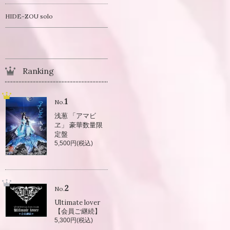
HIDE-ZOU solo
Ranking
1
No.
浅葱 「アマビ
ヱ」 豪華数量限
定盤
5,500円(税込)
2
No.
Ultimate lover
【会員ご継続】
5,300円(税込)