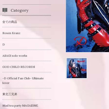
Category
全ての商品
Rosen Kranz
D
ASAGI solo works
GOD CHILD RECORDS
-D Official Fan Club- Ultimate
lover
東北三兄弟
Mad tea party MAGAZINE