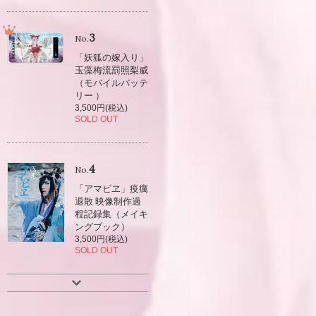
3
No.
「妖狐の嫁入り」
玉藻梅流罰照梨威
（モバイルバッテ
リー ）
3,500円(税込)
SOLD OUT
4
No.
「アマビヱ」疫癘
退散 映像制作過
程記録集（メイキ
ングブック）
3,500円(税込)
SOLD OUT