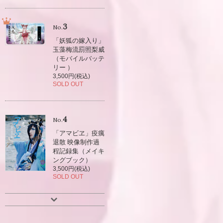
3
No.
「妖狐の嫁入り」
玉藻梅流罰照梨威
（モバイルバッテ
リー ）
3,500円(税込)
SOLD OUT
4
No.
「アマビヱ」疫癘
退散 映像制作過
程記録集（メイキ
ングブック）
3,500円(税込)
SOLD OUT