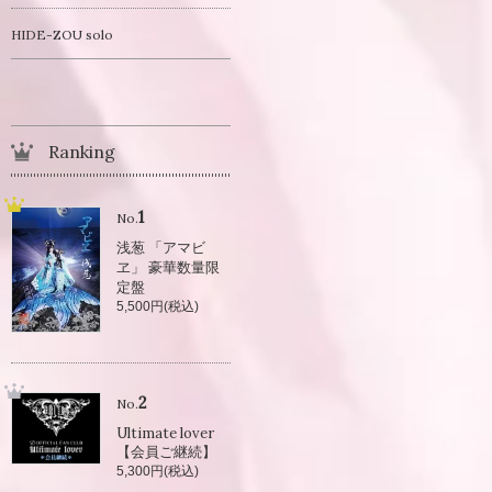
HIDE-ZOU solo
Ranking
1
No.
浅葱 「アマビ
ヱ」 豪華数量限
定盤
5,500円(税込)
2
No.
Ultimate lover
【会員ご継続】
5,300円(税込)