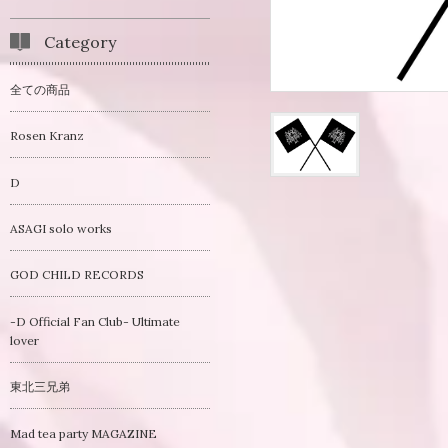
Category
全ての商品
Rosen Kranz
D
ASAGI solo works
GOD CHILD RECORDS
-D Official Fan Club- Ultimate
lover
東北三兄弟
Mad tea party MAGAZINE