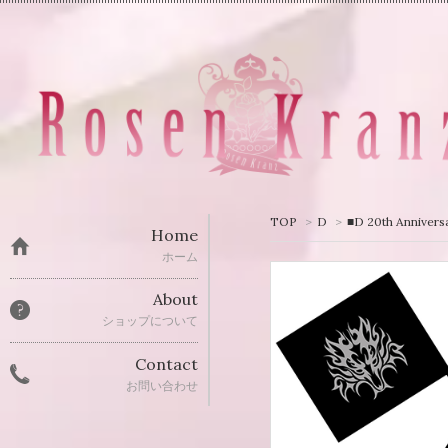
TOP
>
D
>
■D 20th Anni
Home
ホーム
About
ショップについて
Contact
お問い合わせ