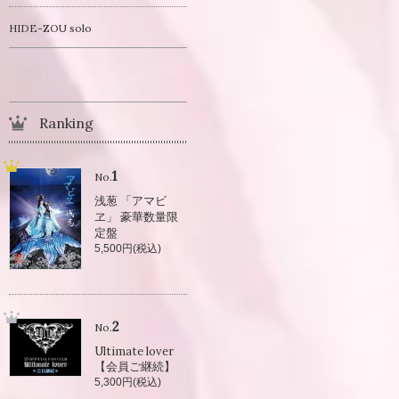
HIDE-ZOU solo
Ranking
1
No.
浅葱 「アマビ
ヱ」 豪華数量限
定盤
5,500円(税込)
2
No.
Ultimate lover
【会員ご継続】
5,300円(税込)