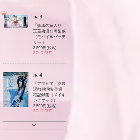
3
No.
「妖狐の嫁入り」
玉藻梅流罰照梨威
（モバイルバッテ
リー ）
3,500円(税込)
SOLD OUT
4
No.
「アマビヱ」疫癘
退散 映像制作過
程記録集（メイキ
ングブック）
3,500円(税込)
SOLD OUT