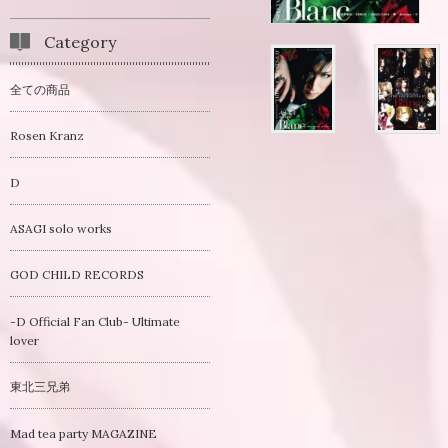
Category
全ての商品
Rosen Kranz
D
ASAGI solo works
GOD CHILD RECORDS
-D Official Fan Club- Ultimate
lover
東北三兄弟
Mad tea party MAGAZINE