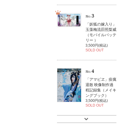
3
No.
「妖狐の嫁入り」
玉藻梅流罰照梨威
（モバイルバッテ
リー ）
3,500円(税込)
SOLD OUT
4
No.
「アマビヱ」疫癘
退散 映像制作過
程記録集（メイキ
ングブック）
3,500円(税込)
SOLD OUT