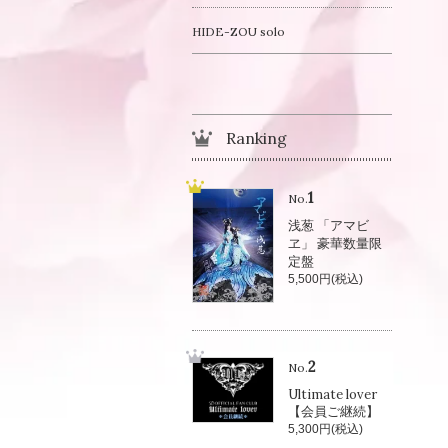
HIDE-ZOU solo
Ranking
1
No.
浅葱 「アマビ
ヱ」 豪華数量限
定盤
5,500円(税込)
2
No.
Ultimate lover
【会員ご継続】
5,300円(税込)