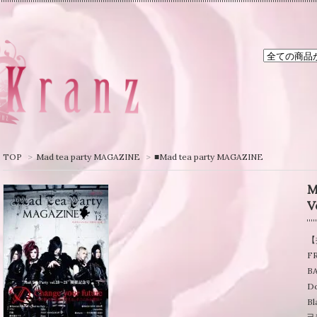
TOP
>
Mad tea party MAGAZINE
>
■Mad tea party MAGAZINE
M
V
【
F
BA
D
Bl