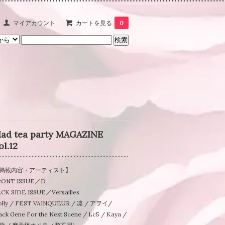
マイアカウント
カートを見る
0
ad tea party MAGAZINE
ol.12
掲載内容・アーティスト】
RONT ISSUE／D
CK SIDE ISSUE／Versailles
olly / FEST VAINQUEUR / 凛 / アヲイ/
ack Gene For the Next Scene / Lc5 / Kaya /