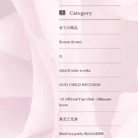
Category
全ての商品
Rosen Kranz
D
ASAGI solo works
GOD CHILD RECORDS
-D Official Fan Club- Ultimate
lover
東北三兄弟
Mad tea party MAGAZINE