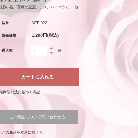
龍 / 摩天楼オペラ（順不同）
浅葱小説「薔薇の宝冠」、メンバーコラム……他
型番
MTP-022
1,200円(税込)
販売価格
購入数
冊
定商取引法に基づく表記
この商品について問い合わせる
この商品を友達に教える