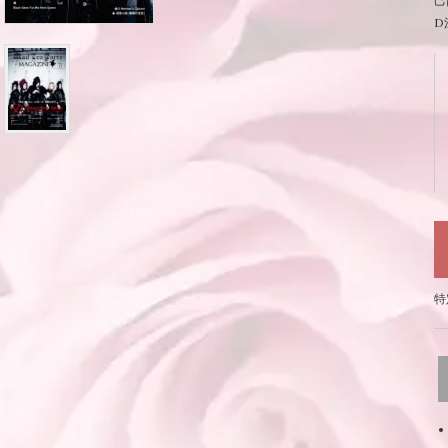
己
D
特