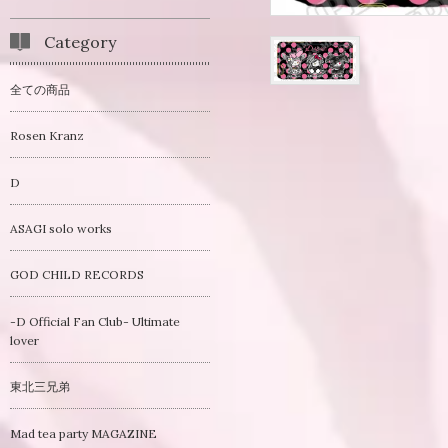
Category
全ての商品
Rosen Kranz
D
ASAGI solo works
GOD CHILD RECORDS
-D Official Fan Club- Ultimate
lover
東北三兄弟
Mad tea party MAGAZINE