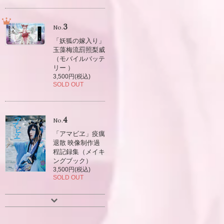
3
No.
「妖狐の嫁入り」
玉藻梅流罰照梨威
（モバイルバッテ
リー ）
3,500円(税込)
SOLD OUT
4
No.
「アマビヱ」疫癘
退散 映像制作過
程記録集（メイキ
ングブック）
3,500円(税込)
SOLD OUT