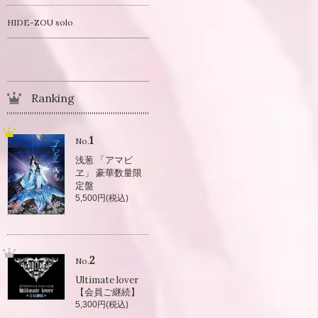
HIDE-ZOU solo
Ranking
1
No.
浅葱 「アマビ
ヱ」 豪華数量限
定盤
5,500円(税込)
2
No.
Ultimate lover
【会員ご継続】
5,300円(税込)