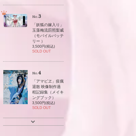
3
No.
「妖狐の嫁入り」
玉藻梅流罰照梨威
（モバイルバッテ
リー ）
3,500円(税込)
SOLD OUT
4
No.
「アマビヱ」疫癘
退散 映像制作過
程記録集（メイキ
ングブック）
3,500円(税込)
SOLD OUT