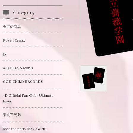
Category
全ての商品
Rosen Kranz
D
ASAGI solo works
GOD CHILD RECORDS
-D Official Fan Club- Ultimate
lover
東北三兄弟
Mad tea party MAGAZINE