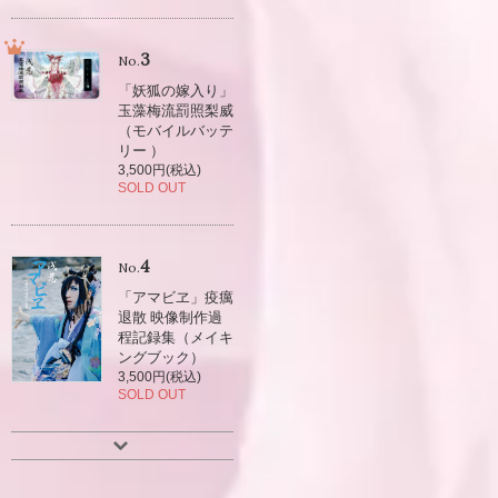
3
No.
「妖狐の嫁入り」
玉藻梅流罰照梨威
（モバイルバッテ
リー ）
3,500円(税込)
SOLD OUT
4
No.
「アマビヱ」疫癘
退散 映像制作過
程記録集（メイキ
ングブック）
3,500円(税込)
SOLD OUT