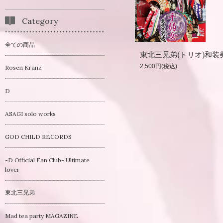
Category
全ての商品
2,500円(税込)
Rosen Kranz
D
ASAGI solo works
GOD CHILD RECORDS
-D Official Fan Club- Ultimate
lover
東北三兄弟
Mad tea party MAGAZINE