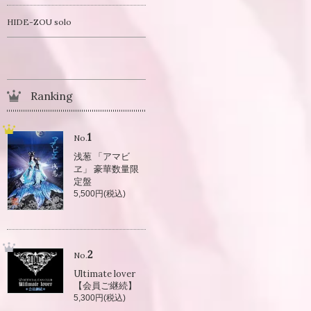
HIDE-ZOU solo
Ranking
1
No.
浅葱 「アマビ
ヱ」 豪華数量限
定盤
5,500円(税込)
2
No.
Ultimate lover
【会員ご継続】
5,300円(税込)