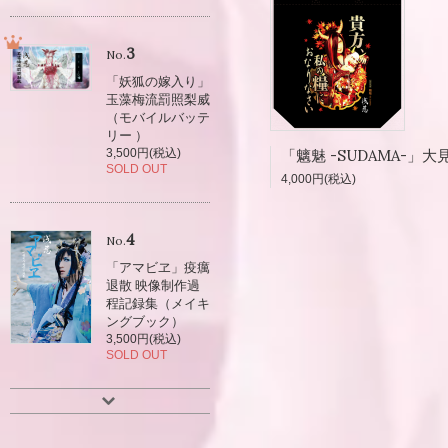
3
No.
「妖狐の嫁入り」
玉藻梅流罰照梨威
（モバイルバッテ
リー ）
3,500円(税込)
SOLD OUT
4,000円(税込)
4
No.
「アマビヱ」疫癘
退散 映像制作過
程記録集（メイキ
ングブック）
3,500円(税込)
SOLD OUT