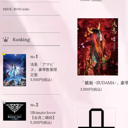
HIDE-ZOU solo
Ranking
1
No.
浅葱 「アマビ
ヱ」 豪華数量限
定盤
5,500円(税込)
3,000円(税込)
2
No.
Ultimate lover
【会員ご継続】
5,300円(税込)