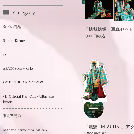
Category
全ての商品
1,000円(税込)
Rosen Kranz
D
ASAGI solo works
GOD CHILD RECORDS
-D Official Fan Club- Ultimate
lover
東北三兄弟
Mad tea party MAGAZINE
1,500円(税込)