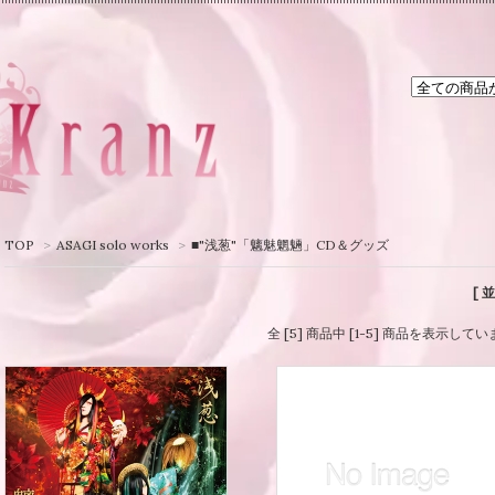
TOP
>
ASAGI solo works
>
■"浅葱"「魑魅魍魎」CD＆グッズ
[ 
全 [5] 商品中 [1-5] 商品を表示して