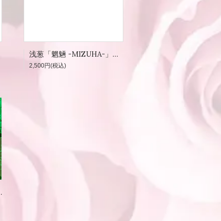
浅葱「魍魎 -MIZUHA-」河童手形
2,500円(税込)
トセット（数量限定）