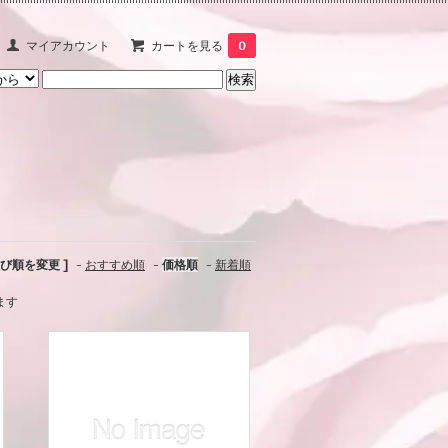
マイアカウント
カートを見る
0
並び順を変更 ]
-
おすすめ順
-
価格順
-
新着順
います