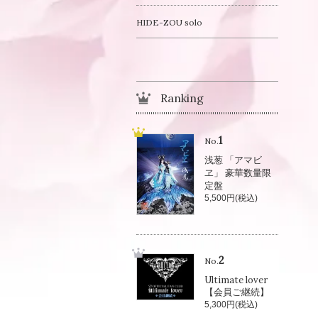
HIDE-ZOU solo
Ranking
1
No.
浅葱 「アマビ
ヱ」 豪華数量限
定盤
5,500円(税込)
2
No.
Ultimate lover
【会員ご継続】
5,300円(税込)