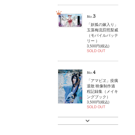
3
No.
「妖狐の嫁入り」
玉藻梅流罰照梨威
（モバイルバッテ
リー ）
3,500円(税込)
SOLD OUT
4
No.
「アマビヱ」疫癘
退散 映像制作過
程記録集（メイキ
ングブック）
3,500円(税込)
SOLD OUT