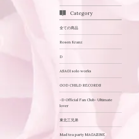
Category
全ての商品
Rosen Kranz
D
ASAGI solo works
GOD CHILD RECORDS
-D Official Fan Club- Ultimate
lover
東北三兄弟
Mad tea party MAGAZINE