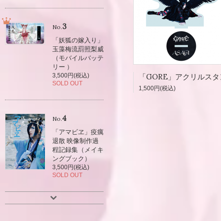
3
No.
「妖狐の嫁入り」
玉藻梅流罰照梨威
（モバイルバッテ
リー ）
3,500円(税込)
SOLD OUT
1,500円(税込)
4
No.
「アマビヱ」疫癘
退散 映像制作過
程記録集（メイキ
ングブック）
3,500円(税込)
SOLD OUT