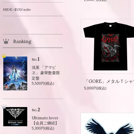
HIDE-ZOU solo
Ranking
1
No.
浅葱 「アマビ
ヱ」 豪華数量限
定盤
「GORE」メタルＴシャ
5,500円(税込)
5,000円(税込)
2
No.
Ultimate lover
【会員ご継続】
5,300円(税込)