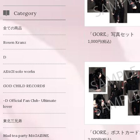
Category
全ての商品
「GORE」写真セット
1,000円(税込)
Rosen Kranz
D
ASAGI solo works
GOD CHILD RECORDS
-D Official Fan Club- Ultimate
lover
東北三兄弟
Mad tea party MAGAZINE
2,000円(税込)