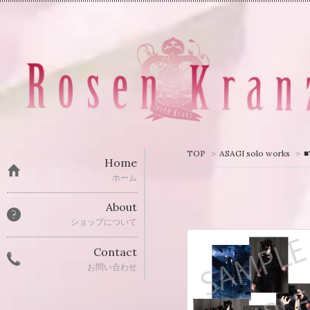
TOP
>
ASAGI solo works
>
Home
ホーム
About
ショップについて
Contact
お問い合わせ