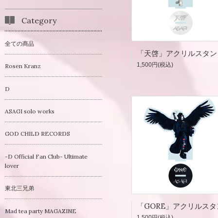
Category
全ての商品
1,500円(税込)
Rosen Kranz
D
ASAGI solo works
GOD CHILD RECORDS
-D Official Fan Club- Ultimate
lover
東北三兄弟
Mad tea party MAGAZINE
1,500円(税込)