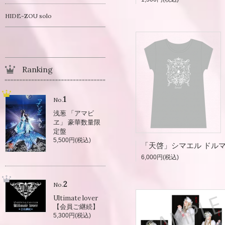
HIDE-ZOU solo
Ranking
1
No.
浅葱 「アマビ
ヱ」 豪華数量限
定盤
5,500円(税込)
6,000円(税込)
2
No.
Ultimate lover
【会員ご継続】
5,300円(税込)