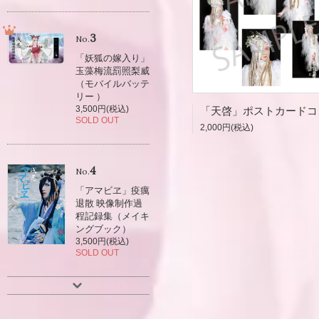
3
No.
「妖狐の嫁入り」
玉藻梅流罰照梨威
（モバイルバッテ
リー ）
3,500円(税込)
SOLD OUT
2,000円(税込)
4
No.
「アマビヱ」疫癘
退散 映像制作過
程記録集（メイキ
ングブック）
3,500円(税込)
SOLD OUT